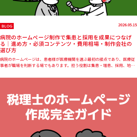
2026.05.15
BLOG
病院のホームページ制作で集患と採用を成果につなげ
る｜進め方・必須コンテンツ・費用相場・制作会社の
選び方
病院のホームページは、患者様が医療機関を選ぶ最初の接点であり、医療従
事者が職場を判断する場でもあります。担う役割は集患・増患、採用、地域
連携、信頼形成へと年々広がる一方、医療広告ガイドラインの規制拡大…