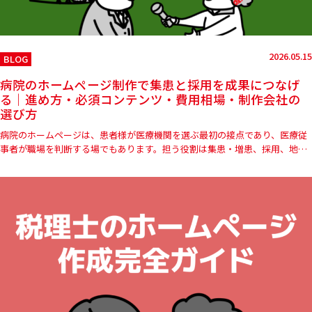
2026.05.15
BLOG
病院のホームページ制作で集患と採用を成果につなげ
る｜進め方・必須コンテンツ・費用相場・制作会社の
選び方
病院のホームページは、患者様が医療機関を選ぶ最初の接点であり、医療従
事者が職場を判断する場でもあります。担う役割は集患・増患、採用、地域
連携、信頼形成へと年々広がる一方、医療広告ガイドラインの規制拡大…