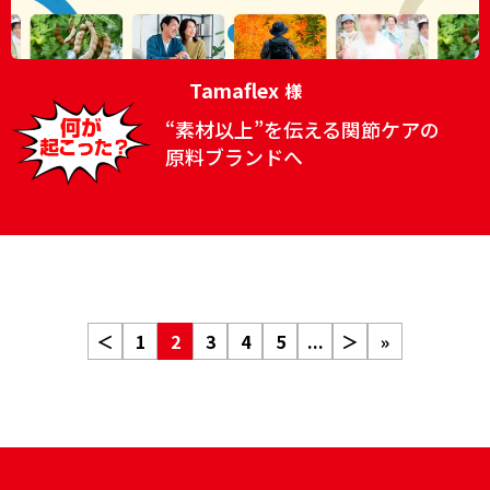
Tamaflex
様
“素材以上”を伝える関節ケアの
原料ブランドへ
＜
1
2
3
4
5
...
＞
»