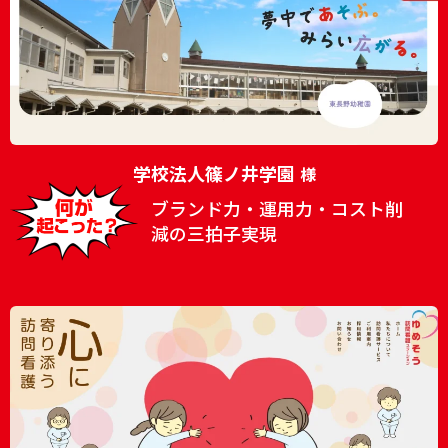
学校法人篠ノ井学園
様
ブランド力・運用力・コスト削
減の三拍子実現