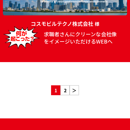
コスモビルテクノ株式会社
様
求職者さんにクリーンな会社像
をイメージいただけるWEBへ
1
2
＞