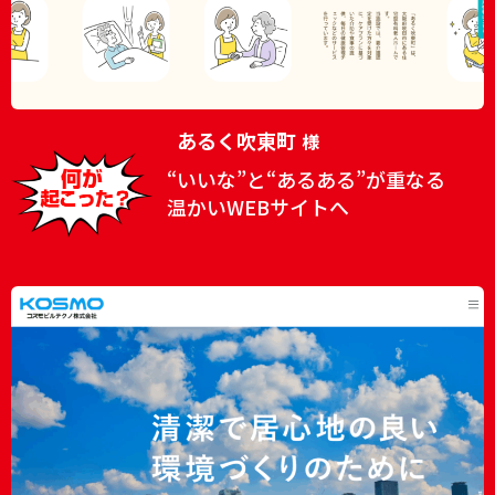
あるく吹東町
様
“いいな”と“あるある”が重なる
温かいWEBサイトへ