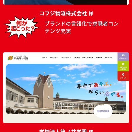
コフジ物流株式会社
様
ブランドの言語化で求職者コン
テンツ充実
学校法人篠ノ井学園
様