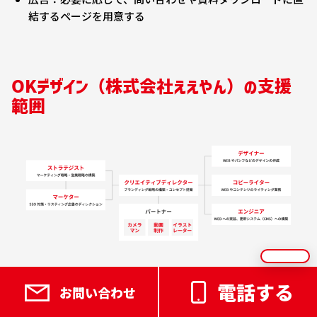
結するページを用意する
OKデザイン（株式会社ええやん）の支援
範囲
OKデザイン（運営：株式会社ええやん）は、
戦略の整理から
電話する
お問い合わせ
ホームページ制作、公開後の集客・改善まで
を一気通貫で支
援する制作会社です。