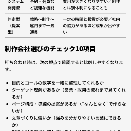
システム
予約・会員な
費用が大きくなりやすい／制作
開発型
ど複雑な機能
とは別体制になることも
伴走型
戦略〜制作〜
一定の時間と投資が必要／社内
（提案
運用まで一気
の協力があるほど成果が出やす
型）
通貫
い
制作会社選びのチェック10項目
打ち合わせ時は、次の観点で確認すると比較しやすくなりま
す。
目的とゴールの数字を一緒に整理してくれるか
ターゲット理解があるか（営業・採用の流れまで見てくれ
るか）
ページ構成・導線の提案があるか（“なんとなく”で作らな
いか）
文章づくりに強いか（強みを分かりやすい言葉にできる
か）