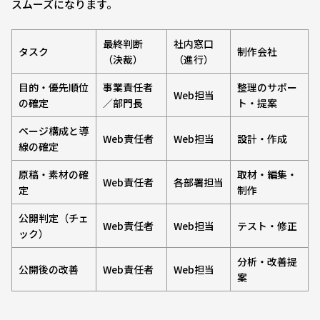
スムーズになります。
最終判断
社内窓口
タスク
制作会社
（決裁）
（進行）
目的・優先順位
事業責任者
整理のサポー
Web担当
の確定
／部門長
ト・提案
ページ構成と導
Web責任者
Web担当
設計・作成
線の確定
原稿・素材の確
取材・編集・
Web責任者
各部署担当
定
制作
公開判定（チェ
Web責任者
Web担当
テスト・修正
ック）
分析・改善提
公開後の改善
Web責任者
Web担当
案