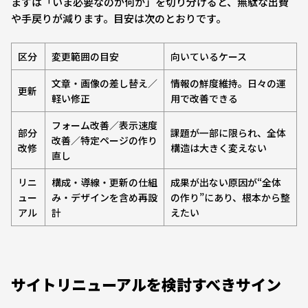
まずは「いま必要なのが何か」を切り分けると、無駄な出費
や手戻りが減ります。目安は次のとおりです。
区分
変更範囲の目安
向いているケース
文章・画像の差し替え／
情報の鮮度維持。日々の運
更新
軽い修正
用で改善できる
フォーム改善／表示速度
部分
課題が一部に限られ、全体
改善／特定ページの作り
改修
構造は大きく変えない
直し
リニ
構成・導線・更新の仕組
成果が出ない原因が“全体
ュー
み・デザインを含め再設
の作り”にあり、根本から整
アル
計
えたい
サイトリニューアルを検討すべきサイン