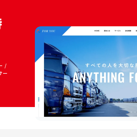
時
 /
サー