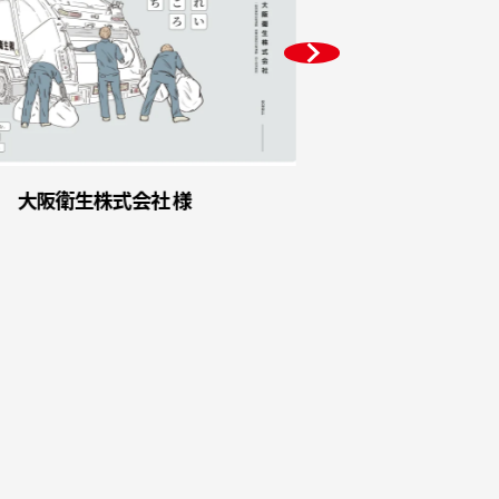
大阪衛生株式会社 様
宏