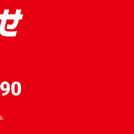
せ
190
談、