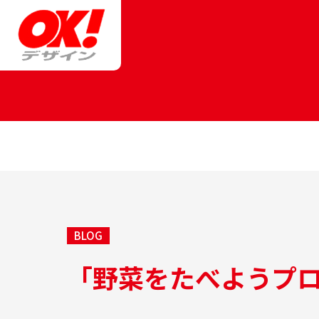
BLOG
「野菜をたべようプ