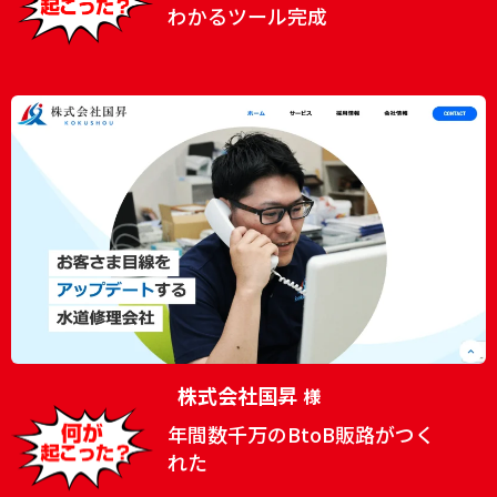
わかるツール完成
株式会社国昇
様
年間数千万のBtoB販路がつく
れた