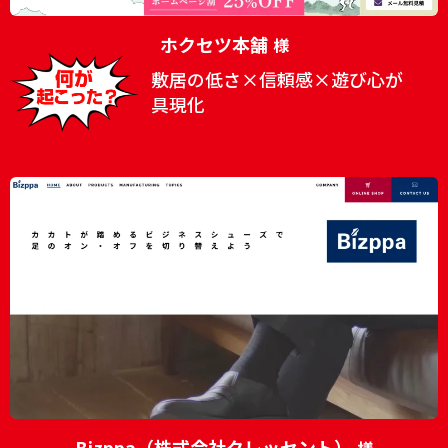
ホクセツ本舗
様
敷居の低さ×信頼感×遊び心が
具現化
Bizppa（株式会社クレッセント）