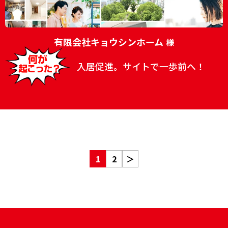
有限会社キョウシンホーム
様
入居促進。サイトで一歩前へ！
1
2
＞