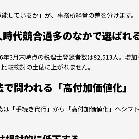
機能しているか」が、事務所経営の差を分けます。
3人時代――競合過多のなかで選ばれ
6年3月末時点の税理士登録者数は82,513人。増
、比較検討の土俵に上がれません。
存法で問われる「高付加価値化」
業務は「手続き代行」から「高付加価値化」へシフ
は相対的に低下する