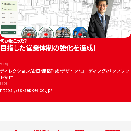
目指した営業体制の強化を達成！
担当
ディレクション/企画/原稿作成/デザイン/コーディング/パンフレッ
ト制作
URL
https://ak-sekkei.co.jp/