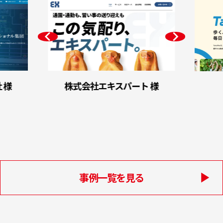
 様
株式会社エキスパート 様
事例一覧を見る