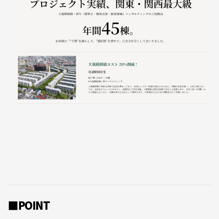
■POINT