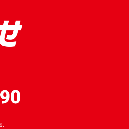
せ
190
談、