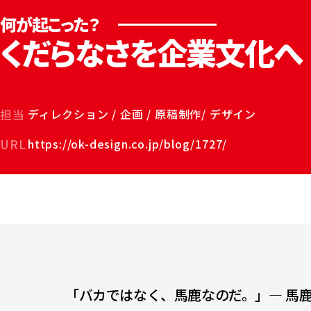
くだらなさを企業文化へ
担当
ディレクション / 企画 / 原稿制作/ デザイン
URL
https://ok-design.co.jp/blog/1727/
「バカではなく、馬鹿なのだ。」— 馬